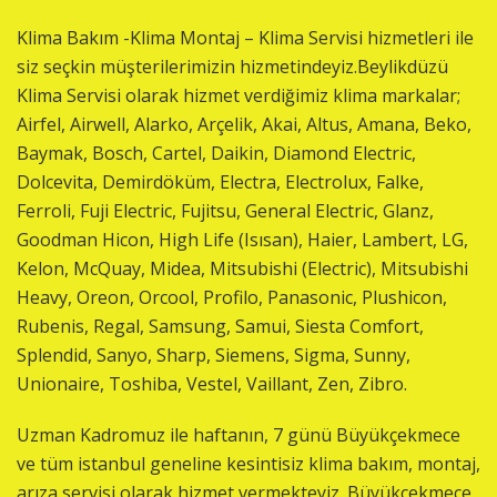
Klima Bakım -Klima Montaj – Klima Servisi hizmetleri ile
siz seçkin müşterilerimizin hizmetindeyiz.Beylikdüzü
Klima Servisi olarak hizmet verdiğimiz klima markalar;
Airfel, Airwell, Alarko, Arçelik, Akai, Altus, Amana, Beko,
Baymak, Bosch, Cartel, Daikin, Diamond Electric,
Dolcevita, Demirdöküm, Electra, Electrolux, Falke,
Ferroli, Fuji Electric, Fujitsu, General Electric, Glanz,
Goodman Hicon, High Life (Isısan), Haier, Lambert, LG,
Kelon, McQuay, Midea, Mitsubishi (Electric), Mitsubishi
Heavy, Oreon, Orcool, Profilo, Panasonic, Plushicon,
Rubenis, Regal, Samsung, Samui, Siesta Comfort,
Splendid, Sanyo, Sharp, Siemens, Sigma, Sunny,
Unionaire, Toshiba, Vestel, Vaillant, Zen, Zibro.
Uzman Kadromuz ile haftanın, 7 günü Büyükçekmece
ve tüm istanbul geneline kesintisiz klima bakım, montaj,
arıza servisi olarak hizmet vermekteyiz. Büyükçekmece