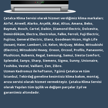
Çatalca Klima Servisi olarak hizmet verdiğimiz klima markaları;
Airfel, Airwell, Alarko, Arçelik, Akai, Altus, Amana, Beko,
Baymak, Bosch, Cartel, Daikin, Diamond Electric, Dolcevita,
Demirdöküm, Electra, Electrolux, Falke, Ferroli, Fuji Electric,
Fujitsu, General Electric, Glanz, Goodman Hicon, High Life
(Isısan), Haier, Lambert, LG, Kelon, McQuay, Midea, Mitsubishi
(Electric), Mitsubishi Heavy, Oreon, Orcool, Profilo, Panasonic,
Plushicon, Rubenis, Regal, Samsung, Samui, Siesta Comfort,
Splendid, Sanyo, Sharp, Siemens, Sigma, Sunny, Unionaire,
Toshiba, Vestel, Vaillant, Zen, Zibro.
Uzman Kadromuz ile haftanın, 7 günü Çatalca ve tüm
İstanbul, Tekirdağ geneline kesintisiz klima bakım, montaj,
arıza servisi olarak hizmet vermekteyiz. Çatalca Klima Servisi
olarak Yapılan tüm işçilik ve değişen parçalar 2 yıl ve
garantimiz altındadır.