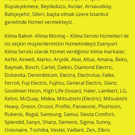
Büyükçekmece, Beylikdüzü, Avcılar, Arnavutköy,
Bahçeşehir, Silivri, başta olmak üzere İstanbul
genelinde hizmet vermekteyiz.
Klima Bakım -Klima Montaj – Klima Servisi hizmetleri ile
siz seçkin müşterilerimizin hizmetindeyiz.Esenyurt
Klima Servisi olarak hizmet verdiğimiz klima markalar;
Airfel, Airwell, Alarko, Arçelik, Akai, Altus, Amana, Beko,
Baymak, Bosch, Cartel, Daikin, Diamond Electric,
Dolcevita, Demirdöküm, Electra, Electrolux, Falke,
Ferroli, Fuji Electric, Fujitsu, General Electric, Glanz,
Goodman Hicon, High Life (Isısan), Haier, Lambert, LG,
Kelon, McQuay, Midea, Mitsubishi (Electric), Mitsubishi
Heavy, Oreon, Orcool, Profilo, Panasonic, Plushicon,
Rubenis, Regal, Samsung, Samui, Siesta Comfort,
Splendid, Sanyo, Sharp, Siemens, Sigma, Sunny,
Unionaire, Toshiba, Vestel, Vaillant, Zen, Zibro.