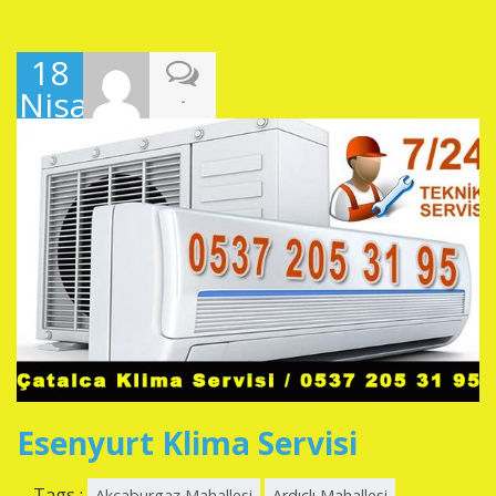
18
Nisan
-
2019
Esenyurt Klima Servisi
Tags :
Akçaburgaz Mahallesi
Ardıçlı Mahallesi