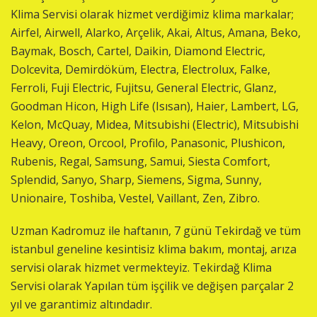
Klima Servisi olarak hizmet verdiğimiz klima markalar;
Airfel, Airwell, Alarko, Arçelik, Akai, Altus, Amana, Beko,
Baymak, Bosch, Cartel, Daikin, Diamond Electric,
Dolcevita, Demirdöküm, Electra, Electrolux, Falke,
Ferroli, Fuji Electric, Fujitsu, General Electric, Glanz,
Goodman Hicon, High Life (Isısan), Haier, Lambert, LG,
Kelon, McQuay, Midea, Mitsubishi (Electric), Mitsubishi
Heavy, Oreon, Orcool, Profilo, Panasonic, Plushicon,
Rubenis, Regal, Samsung, Samui, Siesta Comfort,
Splendid, Sanyo, Sharp, Siemens, Sigma, Sunny,
Unionaire, Toshiba, Vestel, Vaillant, Zen, Zibro.
Uzman Kadromuz ile haftanın, 7 günü Tekirdağ ve tüm
istanbul geneline kesintisiz klima bakım, montaj, arıza
servisi olarak hizmet vermekteyiz. Tekirdağ Klima
Servisi olarak Yapılan tüm işçilik ve değişen parçalar 2
yıl ve garantimiz altındadır.