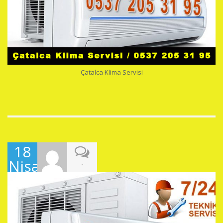
Çatalca Klima Servisi
18
Nisan
-
2019