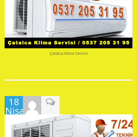
Çatalca Klima Servisi
18
Nisan
-
2019