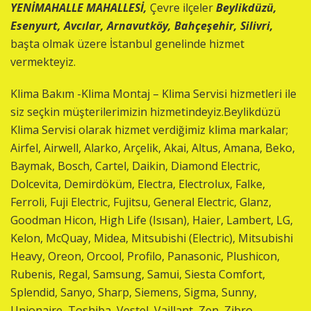
YENİMAHALLE MAHALLESİ,
Çevre ilçeler
Beylikdüzü,
Esenyurt, Avcılar, Arnavutköy, Bahçeşehir, Silivri,
başta olmak üzere İstanbul genelinde hizmet
vermekteyiz.
Klima Bakım -Klima Montaj – Klima Servisi hizmetleri ile
siz seçkin müşterilerimizin hizmetindeyiz.Beylikdüzü
Klima Servisi olarak hizmet verdiğimiz klima markalar;
Airfel, Airwell, Alarko, Arçelik, Akai, Altus, Amana, Beko,
Baymak, Bosch, Cartel, Daikin, Diamond Electric,
Dolcevita, Demirdöküm, Electra, Electrolux, Falke,
Ferroli, Fuji Electric, Fujitsu, General Electric, Glanz,
Goodman Hicon, High Life (Isısan), Haier, Lambert, LG,
Kelon, McQuay, Midea, Mitsubishi (Electric), Mitsubishi
Heavy, Oreon, Orcool, Profilo, Panasonic, Plushicon,
Rubenis, Regal, Samsung, Samui, Siesta Comfort,
Splendid, Sanyo, Sharp, Siemens, Sigma, Sunny,
Unionaire, Toshiba, Vestel, Vaillant, Zen, Zibro.