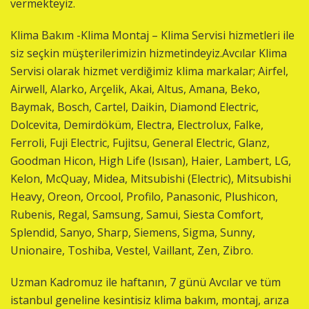
vermekteyiz.
Klima Bakım -Klima Montaj – Klima Servisi hizmetleri ile
siz seçkin müşterilerimizin hizmetindeyiz.Avcılar Klima
Servisi olarak hizmet verdiğimiz klima markalar; Airfel,
Airwell, Alarko, Arçelik, Akai, Altus, Amana, Beko,
Baymak, Bosch, Cartel, Daikin, Diamond Electric,
Dolcevita, Demirdöküm, Electra, Electrolux, Falke,
Ferroli, Fuji Electric, Fujitsu, General Electric, Glanz,
Goodman Hicon, High Life (Isısan), Haier, Lambert, LG,
Kelon, McQuay, Midea, Mitsubishi (Electric), Mitsubishi
Heavy, Oreon, Orcool, Profilo, Panasonic, Plushicon,
Rubenis, Regal, Samsung, Samui, Siesta Comfort,
Splendid, Sanyo, Sharp, Siemens, Sigma, Sunny,
Unionaire, Toshiba, Vestel, Vaillant, Zen, Zibro.
Uzman Kadromuz ile haftanın, 7 günü Avcılar ve tüm
istanbul geneline kesintisiz klima bakım, montaj, arıza