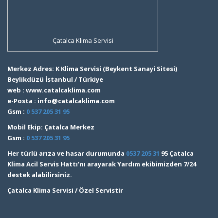
Çatalca Klima Servisi
Merkez Adres: K Klima Servisi (Beykent Sanayi Sitesi)
Beylikdüzü İstanbul / Türkiye
web : www.catalcaklima.com
e-Posta : info@catalcaklima.com
Gsm :
0 537 205 31 95
Mobil Ekip: Çatalca Merkez
Gsm :
0 537 205 31 95
Her türlü arıza ve hasar durumunda
0537 205 31
95 Çatalca
Klima Acil Servis Hattı’nı arayarak Yardım ekibimizden 7/24
destek alabilirsiniz.
Çatalca Klima Servisi / Özel Servistir