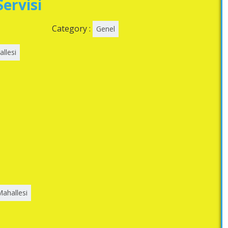
ervisi
Category :
Genel
llesi
Mahallesi