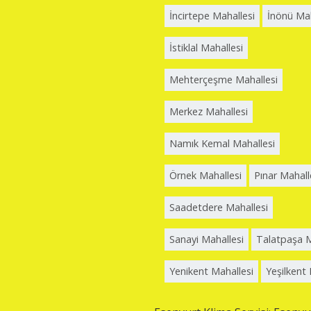
İncirtepe Mahallesi
İnönü Mah
İstiklal Mahallesi
Mehterçeşme Mahallesi
Merkez Mahallesi
Namık Kemal Mahallesi
Örnek Mahallesi
Pınar Mahall
Saadetdere Mahallesi
Sanayi Mahallesi
Talatpaşa M
Yenikent Mahallesi
Yeşilkent 