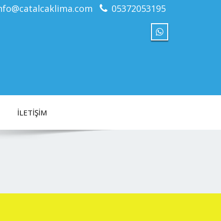
nfo@catalcaklima.com
05372053195
İLETIŞIM