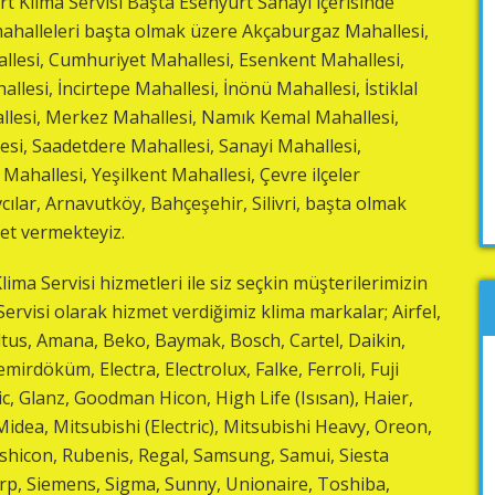
rt Klima Servisi Başta Esenyurt Sanayi içerisinde
ahalleleri başta olmak üzere Akçaburgaz Mahallesi,
allesi, Cumhuriyet Mahallesi, Esenkent Mahallesi,
llesi, İncirtepe Mahallesi, İnönü Mahallesi, İstiklal
lesi, Merkez Mahallesi, Namık Kemal Mahallesi,
esi, Saadetdere Mahallesi, Sanayi Mahallesi,
Mahallesi, Yeşilkent Mahallesi, Çevre ilçeler
lar, Arnavutköy, Bahçeşehir, Silivri, başta olmak
et vermekteyiz.
ima Servisi hizmetleri ile siz seçkin müşterilerimizin
ervisi olarak hizmet verdiğimiz klima markalar; Airfel,
 Altus, Amana, Beko, Baymak, Bosch, Cartel, Daikin,
mirdöküm, Electra, Electrolux, Falke, Ferroli, Fuji
ric, Glanz, Goodman Hicon, High Life (Isısan), Haier,
dea, Mitsubishi (Electric), Mitsubishi Heavy, Oreon,
ushicon, Rubenis, Regal, Samsung, Samui, Siesta
rp, Siemens, Sigma, Sunny, Unionaire, Toshiba,