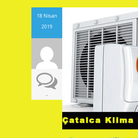
18 Nisan
2019
-