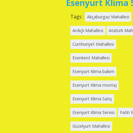
Esenyurt Klima S
Tags :
Akçaburgaz Mahallesi
Ardıçlı Mahallesi
Atatürk Maha
Cumhuriyet Mahallesi
Esenkent Mahallesi
Esenyurt Klima bakım
Esenyurt Klima montaj
Esenyurt Klima Satış
Esenyurt Klima Servisi
Fatih 
Güzelyurt Mahallesi