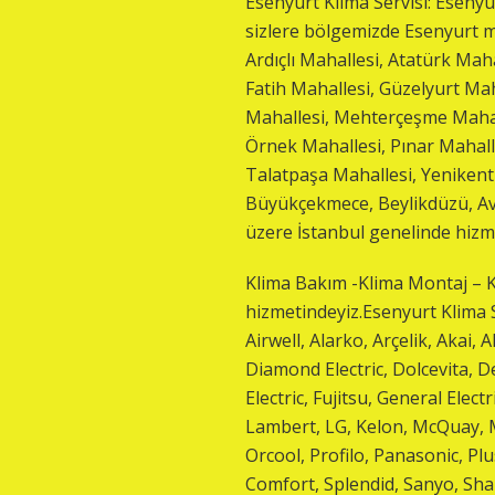
Esenyurt Klima Servisi: Esenyu
sizlere bölgemizde Esenyurt m
Ardıçlı Mahallesi, Atatürk Mah
Fatih Mahallesi, Güzelyurt Maha
Mahallesi, Mehterçeşme Mahal
Örnek Mahallesi, Pınar Mahall
Talatpaşa Mahallesi, Yenikent 
Büyükçekmece, Beylikdüzü, Avcı
üzere İstanbul genelinde hizm
Klima Bakım -Klima Montaj – Kl
hizmetindeyiz.Esenyurt Klima S
Airwell, Alarko, Arçelik, Akai,
Diamond Electric, Dolcevita, De
Electric, Fujitsu, General Elect
Lambert, LG, Kelon, McQuay, Mi
Orcool, Profilo, Panasonic, Pl
Comfort, Splendid, Sanyo, Sha