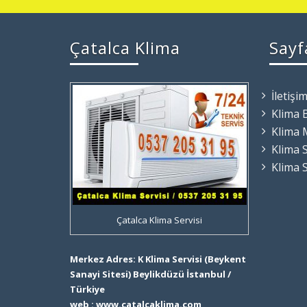
Çatalca Klima
Sayf
İletişi
Klima 
Klima 
Klima S
Klima 
Çatalca Klima Servisi
Merkez Adres: K Klima Servisi (Beykent
Sanayi Sitesi) Beylikdüzü İstanbul /
Türkiye
web : www.catalcaklima.com